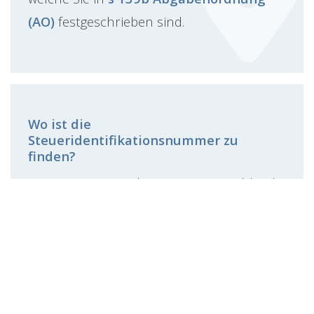
(AO)
festgeschrieben sind.
Wo ist die
Steueridentifikationsnummer zu
finden?
Die Steuer-ID wurde 2008 in Deutschland
eingeführt und wurde seither vom
Bundeszentralamt für Steuern per Post an
alle 82 Millionen Einwohner verschickt.
Auch Neugeborene erhalten diesen Brief
automatisch kurz nach ihrer Geburt.