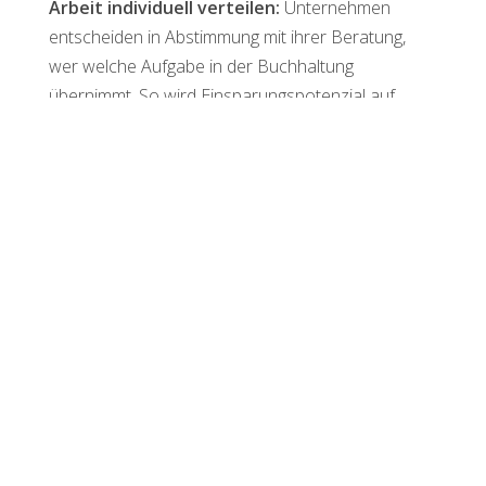
Arbeit individuell verteilen:
Unternehmen
entscheiden in Abstimmung mit ihrer Beratung,
wer welche Aufgabe in der Buchhaltung
übernimmt. So wird Einsparungspotenzial auf
beiden Seiten genützt.
Der volle Überblick
Sowohl Beratungen als auch Unternehmen haben
die Zahlen stets im Blick. So können gemeinsam
sowohl die
laufende Beratung
als auch die
unternehmerischen Entscheidungen &
Planungen
optimiert werden.