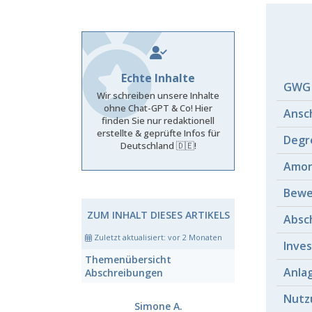
Echte Inhalte
GWG 
Wir schreiben unsere Inhalte
ohne Chat-GPT & Co! Hier
Ansc
finden Sie nur redaktionell
erstellte & geprüfte Infos für
Degre
Deutschland 🇩🇪!
Amor
Bewe
ZUM INHALT DIESES ARTIKELS
Absc
Zuletzt aktualisiert:
vor 2 Monaten
Inve
Themenübersicht
Anla
Abschreibungen
Nutz
Simone A.