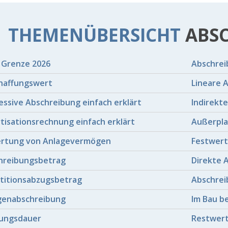
THEMENÜBERSICHT
ABS
Grenze 2026
Abschrei
haffungswert
Lineare 
ssive Abschreibung einfach erklärt
Indirekt
tisationsrechnung einfach erklärt
Außerpla
rtung von Anlagevermögen
Festwert
hreibungsbetrag
Direkte 
stitionsabzugsbetrag
Abschrei
genabschreibung
Im Bau b
ungsdauer
Restwer