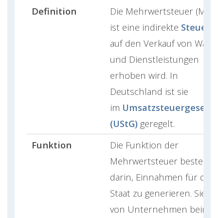
Definition
Die Mehrwertsteuer (MwS
ist eine indirekte
Steuer
, 
auf den Verkauf von Ware
und Dienstleistungen
erhoben wird. In
Deutschland ist sie
im
Umsatzsteuergesetz
(UStG)
geregelt.
Funktion
Die Funktion der
Mehrwertsteuer besteht
darin, Einnahmen für den
Staat zu generieren. Sie wi
von Unternehmen beim